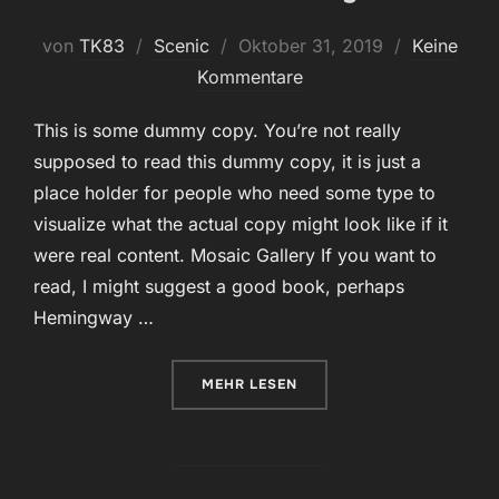
Veröffentlicht
von
TK83
Scenic
Oktober 31, 2019
Keine
am
Kommentare
This is some dummy copy. You’re not really
supposed to read this dummy copy, it is just a
place holder for people who need some type to
visualize what the actual copy might look like if it
were real content. Mosaic Gallery If you want to
read, I might suggest a good book, perhaps
Hemingway …
ÜBER „POST WITH GALLERY“
MEHR
LESEN