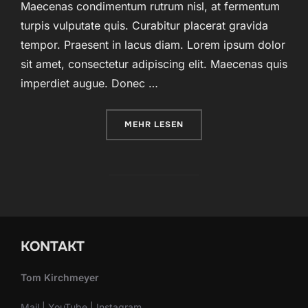
Maecenas condimentum rutrum nisl, at fermentum
turpis vulputate quis. Curabitur placerat gravida
tempor. Praesent in lacus diam. Lorem ipsum dolor
sit amet, consectetur adipiscing elit. Maecenas quis
imperdiet augue. Donec …
ÜBER „DESERT ROAD“
MEHR
LESEN
KONTAKT
Tom Kirchmeyer
Mail
|
YouTube
|
Instagram